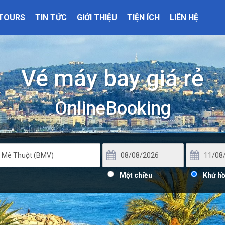
TOURS
TIN TỨC
GIỚI THIỆU
TIỆN ÍCH
LIÊN HỆ
Vé máy bay giá rẻ
OnlineBooking
Một chiều
Khứ hồ