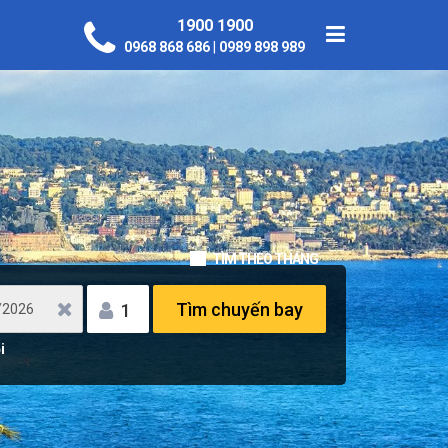
1900 1900
0968 868 686
|
0989 898 989
TÌM THEO THÁNG
Tìm chuyến bay
1
i