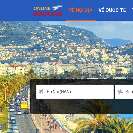
VÉ NỘI ĐỊA
VÉ QUỐC TẾ